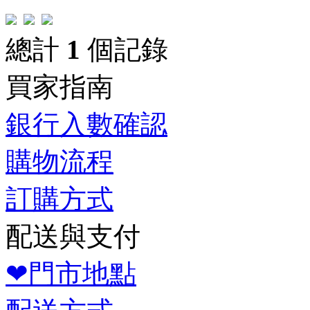
總計
1
個記錄
買家指南
銀行入數確認
購物流程
訂購方式
配送與支付
❤門市地點