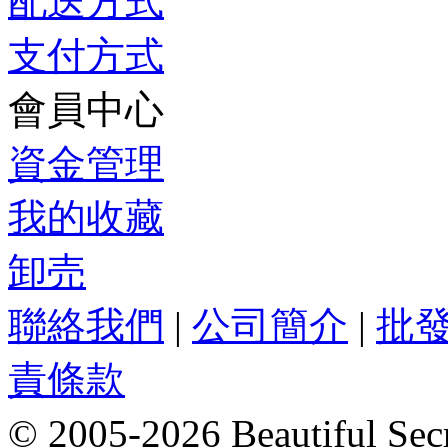
配送方式
支付方式
會員中心
資金管理
我的收藏
卸売
聯絡我們
|
公司簡介
|
批
責條款
© 2005-2026 Beautifu