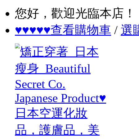
您好，歡迎光臨本店！
♥♥♥♥♥查看購物車
/
選