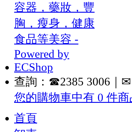
查詢：☎2385 3006｜✉ in
您的購物車中有 0 件商品
首頁