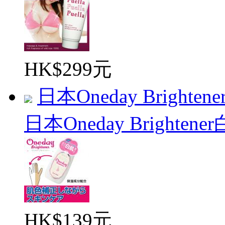
HK$299元
日本Oneday Brightene
日本Oneday Brightener
HK$139元