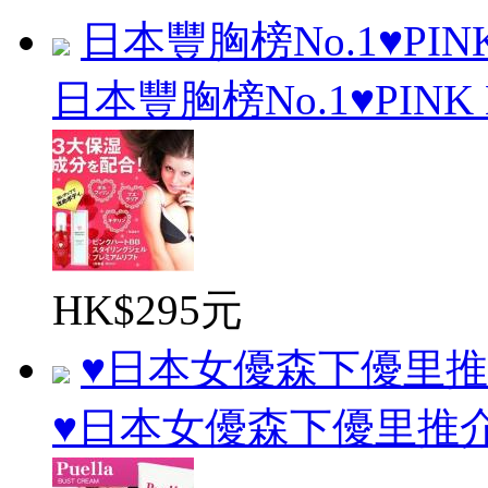
日本豐胸榜No.1♥PINK 
日本豐胸榜No.1♥PINK HE
HK$295元
♥日本女優森下優里推介Pu
♥日本女優森下優里推介Pue