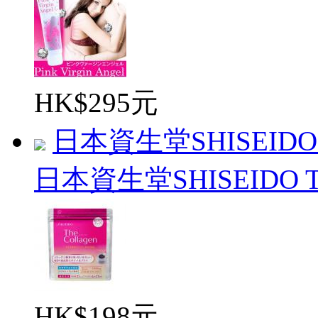
HK$295元
日本資生堂SHISEIDO Th
日本資生堂SHISEIDO The
HK$198元