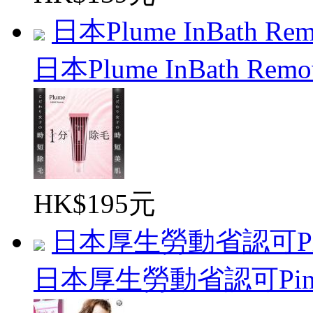
日本Plume InBath Remo
日本Plume InBath Remov
HK$195元
日本厚生勞動省認可Pink V
日本厚生勞動省認可Pink Vi