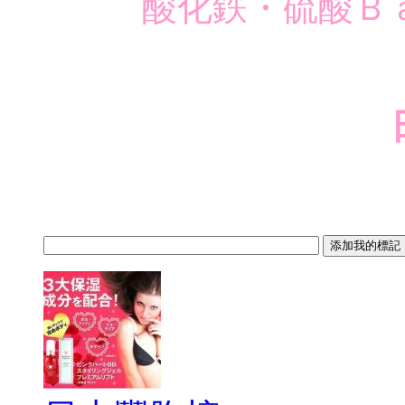
酸化鉄・硫酸Ｂ