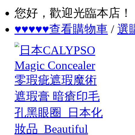
您好，歡迎光臨本店！
♥♥♥♥♥查看購物車
/
選