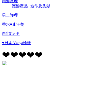
頭髮護理
護髮產品
|
造型及染髮
男士護理
香水♥止汗劑
自宅Gel甲
♥日本Akoya珍珠
❤❤❤❤❤