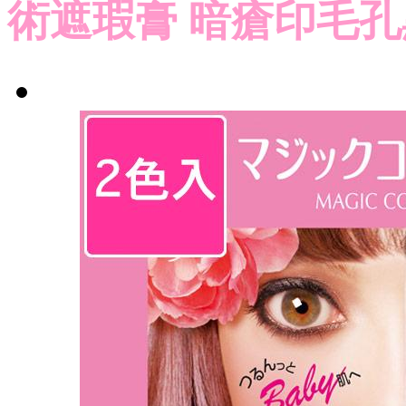
術遮瑕膏 暗瘡印毛