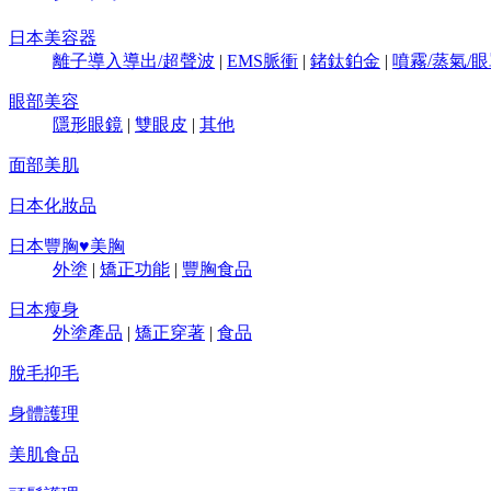
日本美容器
離子導入導出/超聲波
|
EMS脈衝
|
鍺鈦鉑金
|
噴霧/蒸氣/
眼部美容
隱形眼鏡
|
雙眼皮
|
其他
面部美肌
日本化妝品
日本豐胸♥美胸
外塗
|
矯正功能
|
豐胸食品
日本瘦身
外塗產品
|
矯正穿著
|
食品
脫毛抑毛
身體護理
美肌食品