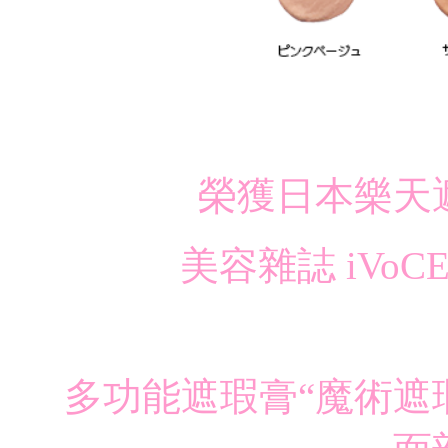
榮獲日本樂天
美容雜誌 iVo
多功能遮瑕膏“魔術遮