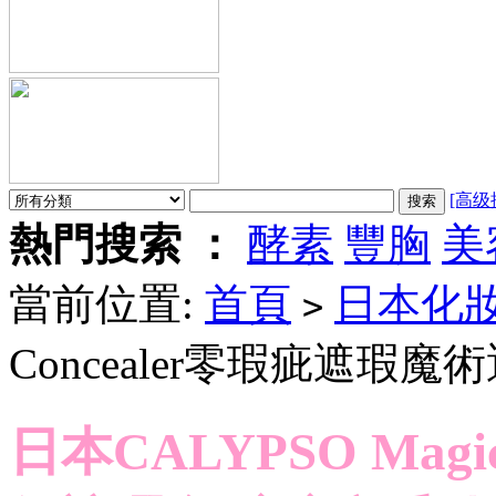
[高级
熱門搜索 ：
酵素
豐胸
美
當前位置:
首頁
日本化
>
Concealer零瑕疵遮瑕
日本CALYPSO Magi