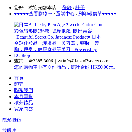
您好，歡迎光臨本店！
登錄
/
註册
♥♥♥♥♥查看購物車
/
選購中心
/
列印報價單♥♥♥♥♥
查詢：☎2385 3006｜✉ info@JapanBsecret.com
您的購物車中有 0 件商品，總計金額 HK$0.00元。
首頁
卸売
聯系我們
本月團購
積分禮品
買家問答
隱形眼鏡
雙眼皮