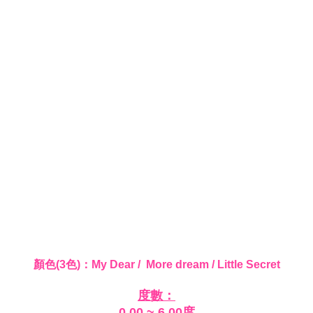
顏色(3色)：My Dear / More dream / Little Secret
度數：
0.00 ~ 6.00度