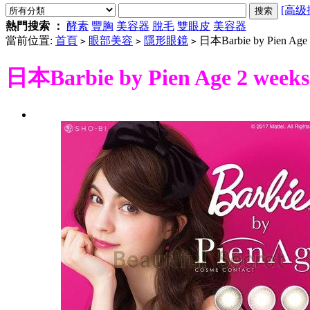
[高级
熱門搜索 ：
酵素
豐胸
美容器
脫毛
雙眼皮
美容器
當前位置:
首頁
眼部美容
隱形眼鏡
日本Barbie by Pien A
>
>
>
日本Barbie by Pien Age 2 w