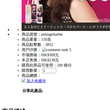
商品貨號：
pienagebarbie
商品重量：
150克
商品點擊數：
3852
用戶評價：
市場價格：
HK$309元
本店售價：
HK$238元
購買此商品可使用：
200 積分
購買數量：
商品總價：
加入收藏夹
分享此產品: