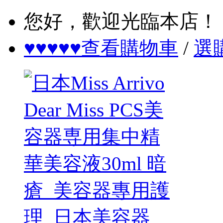
您好，歡迎光臨本店！
♥♥♥♥♥查看購物車
/
選