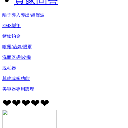
離子導入導出/超聲波
EMS脈衝
鍺鈦鉑金
噴霧/蒸氣/眼罩
洗面器/剷皮機
脫毛器
其他或多功能
美容器專用護理
❤❤❤❤❤