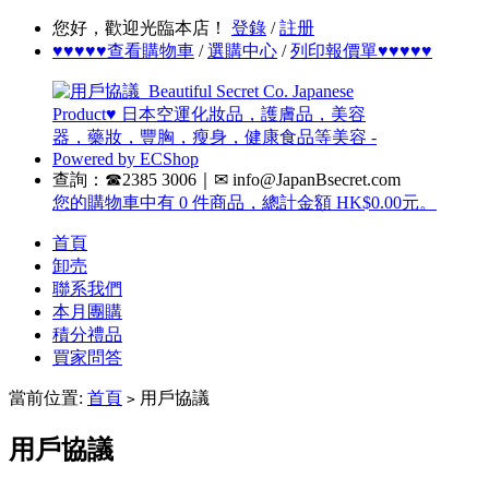
您好，歡迎光臨本店！
登錄
/
註册
♥♥♥♥♥查看購物車
/
選購中心
/
列印報價單♥♥♥♥♥
查詢：☎2385 3006｜✉ info@JapanBsecret.com
您的購物車中有 0 件商品，總計金額 HK$0.00元。
首頁
卸売
聯系我們
本月團購
積分禮品
買家問答
當前位置:
首頁
用戶協議
>
用戶協議